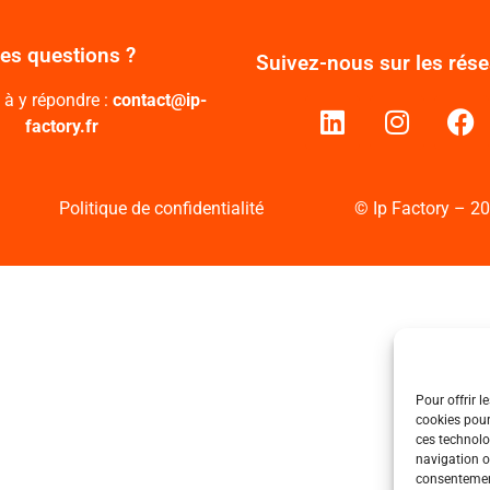
es questions ?
Suivez-nous sur les rés
 à y répondre :
contact@ip-
factory.fr
Politique de confidentialité
© Ip Factory – 20
Pour offrir l
cookies pour
ces technolo
navigation ou
consentement